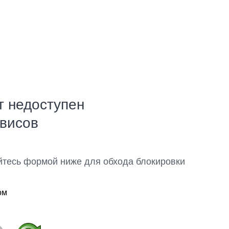
т недоступен
рвисов
йтесь формой ниже для обхода блокировки
ом