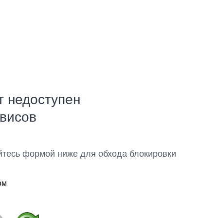
т недоступен
рвисов
йтесь формой ниже для обхода блокировки
ом