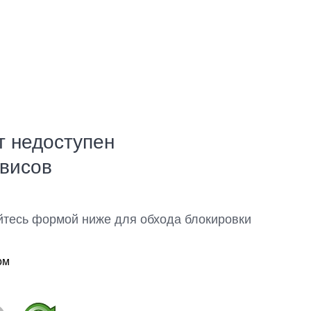
т недоступен
рвисов
йтесь формой ниже для обхода блокировки
ом