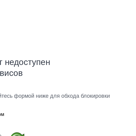
т недоступен
рвисов
йтесь формой ниже для обхода блокировки
ом