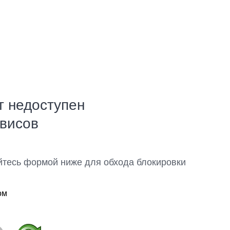
т недоступен
рвисов
йтесь формой ниже для обхода блокировки
ом