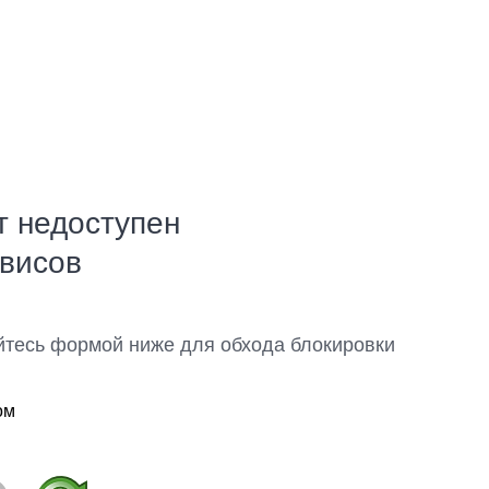
т недоступен
рвисов
йтесь формой ниже для обхода блокировки
ом