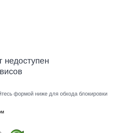
т недоступен
рвисов
йтесь формой ниже для обхода блокировки
ом