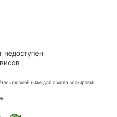
т недоступен
рвисов
йтесь формой ниже для обхода блокировки
ом