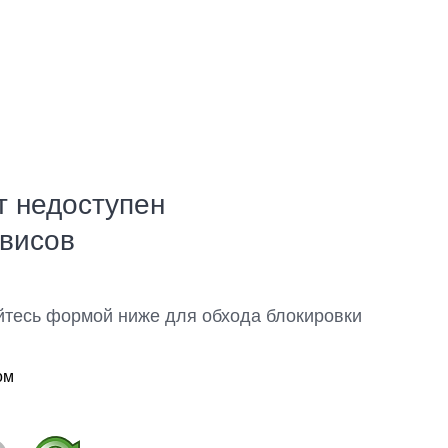
т недоступен
рвисов
йтесь формой ниже для обхода блокировки
ом