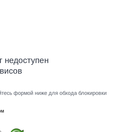
т недоступен
рвисов
йтесь формой ниже для обхода блокировки
ом