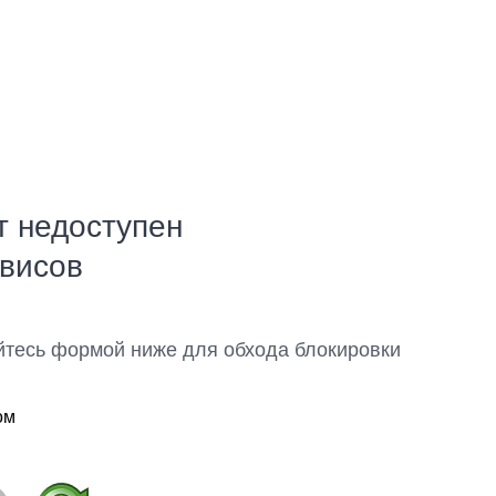
т недоступен
рвисов
йтесь формой ниже для обхода блокировки
ом