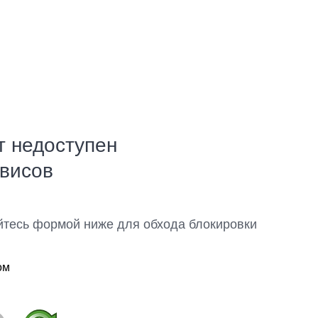
т недоступен
рвисов
йтесь формой ниже для обхода блокировки
ом