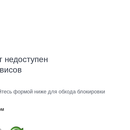
т недоступен
рвисов
йтесь формой ниже для обхода блокировки
ом