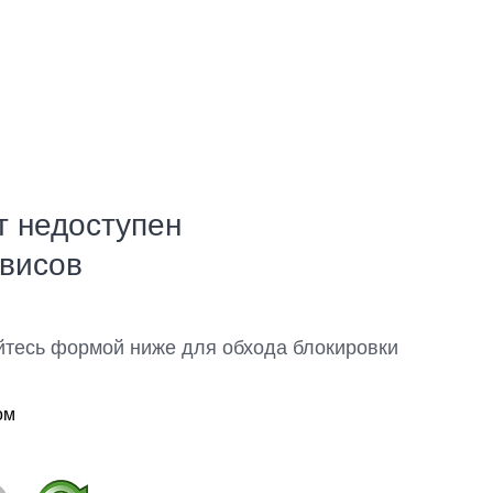
т недоступен
рвисов
йтесь формой ниже для обхода блокировки
ом