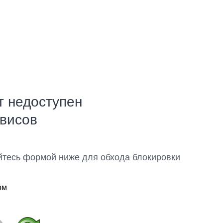
т недоступен
рвисов
йтесь формой ниже для обхода блокировки
ом