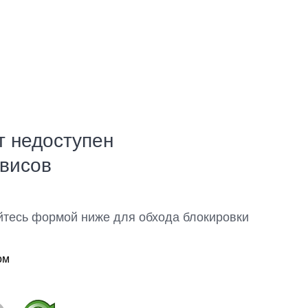
т недоступен
рвисов
йтесь формой ниже для обхода блокировки
ом