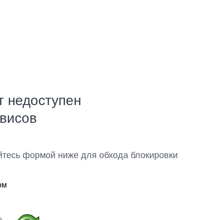
т недоступен
рвисов
йтесь формой ниже для обхода блокировки
ом