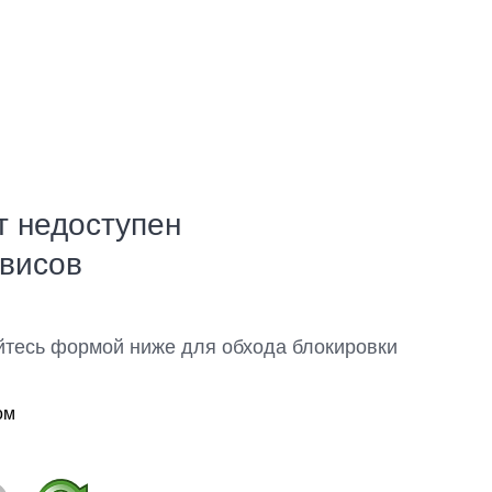
т недоступен
рвисов
йтесь формой ниже для обхода блокировки
ом