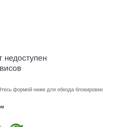
т недоступен
рвисов
йтесь формой ниже для обхода блокировки
ом