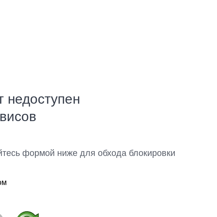
т недоступен
рвисов
йтесь формой ниже для обхода блокировки
ом