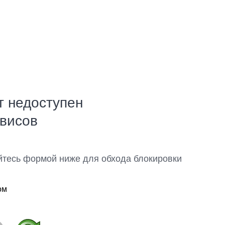
т недоступен
рвисов
йтесь формой ниже для обхода блокировки
ом