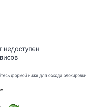
т недоступен
рвисов
йтесь формой ниже для обхода блокировки
ом