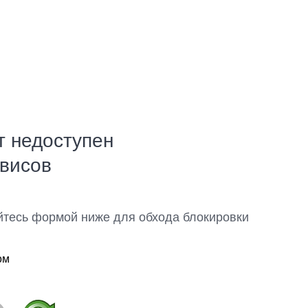
т недоступен
рвисов
йтесь формой ниже для обхода блокировки
ом