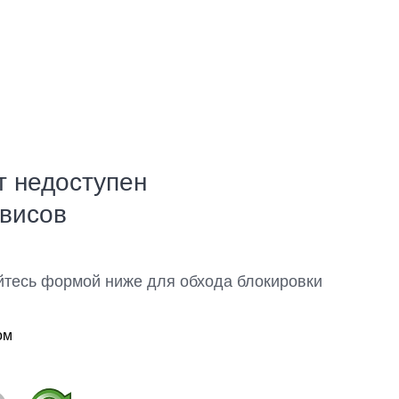
т недоступен
рвисов
йтесь формой ниже для обхода блокировки
ом