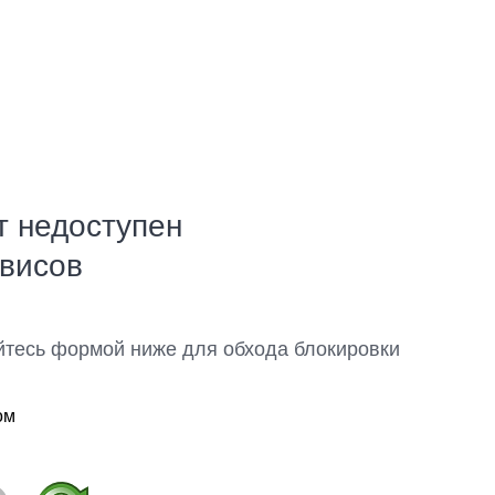
т недоступен
рвисов
йтесь формой ниже для обхода блокировки
ом