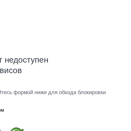
т недоступен
рвисов
йтесь формой ниже для обхода блокировки
ом