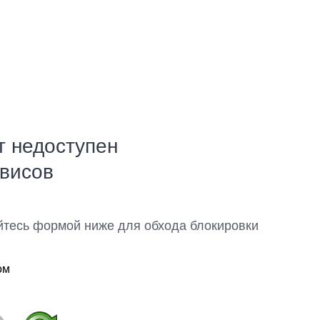
т недоступен
рвисов
йтесь формой ниже для обхода блокировки
ом