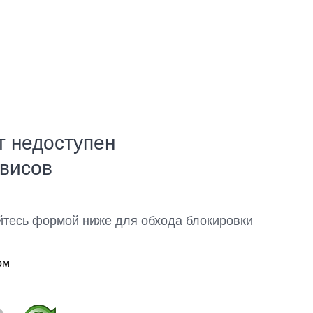
т недоступен
рвисов
йтесь формой ниже для обхода блокировки
ом