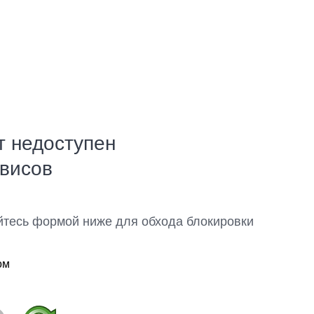
т недоступен
рвисов
йтесь формой ниже для обхода блокировки
ом