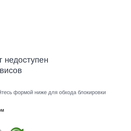
т недоступен
рвисов
йтесь формой ниже для обхода блокировки
ом