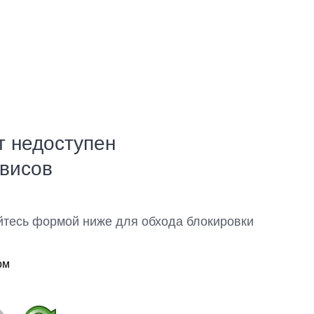
т недоступен
рвисов
йтесь формой ниже для обхода блокировки
ом