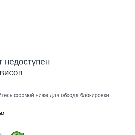
т недоступен
рвисов
йтесь формой ниже для обхода блокировки
ом