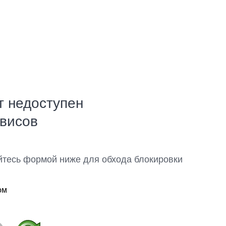
т недоступен
рвисов
йтесь формой ниже для обхода блокировки
ом