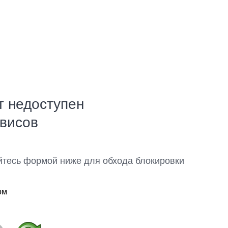
т недоступен
рвисов
йтесь формой ниже для обхода блокировки
ом