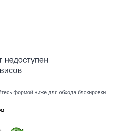
т недоступен
рвисов
йтесь формой ниже для обхода блокировки
ом