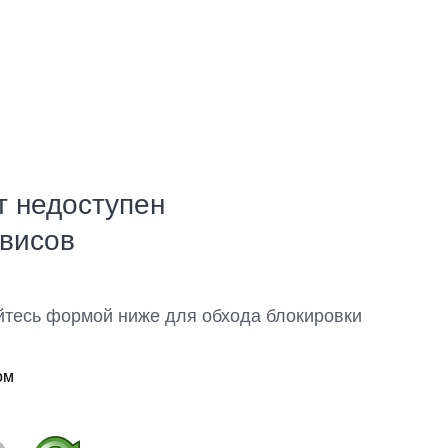
т недоступен
рвисов
йтесь формой ниже для обхода блокировки
ом