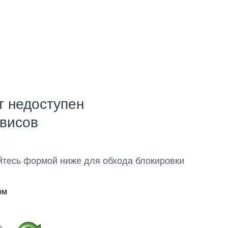
т недоступен
рвисов
йтесь формой ниже для обхода блокировки
ом