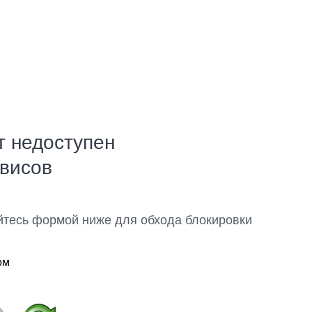
т недоступен
рвисов
йтесь формой ниже для обхода блокировки
ом