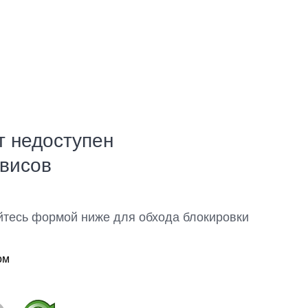
т недоступен
рвисов
йтесь формой ниже для обхода блокировки
ом